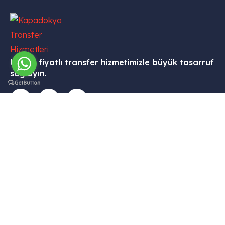
Uygun fiyatlı transfer hizmetimizle büyük tasarruf
sağlayın.
İletişim
Menü
Kurumsal
Hizmetleri
Tekelli
– Ana
– Hesabım
– VİP
Mah.
Sayfa
Transfer
– Sepet
Hacıalibey
–
–