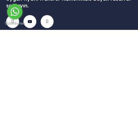
sağlayın.
İletişim
Menü
Kurumsal
Hizmetleri
Tekelli
– Ana
– Hesabım
– VİP
Mah.
Sayfa
Transfer
– Sepet
Hacıalibey
–
–
–
Cad. No:
Hizmetlerimiz
Havalimanı
Hakkımızda
38/1
Transfer
– Galari
– Gizlilik
Uçhisar /
– Şehirler
– Blog
Politikası
Nevşehir –
Arası