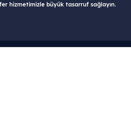
fer hizmetimizle büyük tasarruf sağlayın.
Menü
Kurumsal
– Ana Sayfa
– Hesabım
– Hizmetlerimiz
– Sepet
– Galari
– Hakkımızd
– Blog
– Gizlilik Polit
– İletişim
– Şartlar ve K