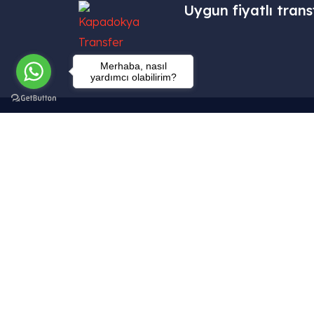
Uygun fiyatlı trans
Merhaba, nasıl
yardımcı olabilirim?
İletişim
Tekelli Mah. Hacıalibey Cad. No: 38/1
Uçhisar / Nevşehir – TÜRKİYE
info@kapadokyatransferhizmetleri.com
+90 (545) 219 20 60