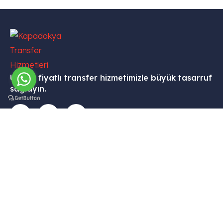
Uygun fiyatlı transfer hizmetimizle büyük tasarruf
sağlayın.
İletişim
Menü
Kurumsal
Hizmetleri
Tekelli
– Ana
– Hesabım
– VİP
Mah.
Sayfa
Transfer
– Sepet