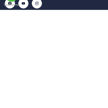
İletişim
Menü
Kurumsal
Hizmetleri
Tekelli
– Ana
– Hesabım
– VİP
Mah.
Sayfa
Transfer
– Sepet
Hacıalibey
–
–
–
Cad. No:
Hizmetlerimiz
Havalimanı
Hakkımızda
38/1
Transfer
– Galari
– Gizlilik
Uçhisar /
– Şehirler
– Blog
Politikası
Nevşehir –
Arası
– İletişim
– Şartlar ve
TÜRKİYE
Transfer
info@kapadokyatransferhizmetleri.com
Koşullar
+90 (545)
– Araç