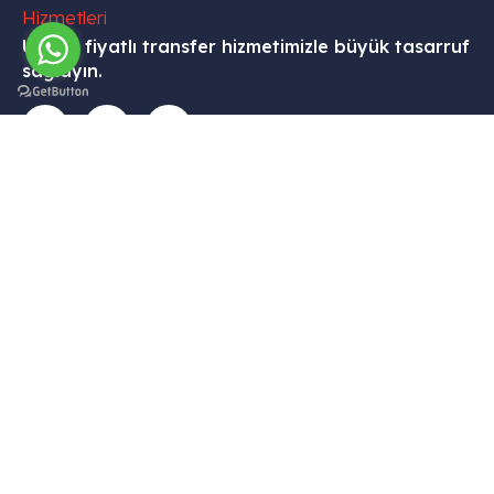
Uygun fiyatlı transfer hizmetimizle büyük tasarruf
sağlayın.
İletişim
Menü
Kurumsal
Hizmetleri
Tekelli
– Ana
– Hesabım
– VİP
Mah.
Sayfa
Transfer
– Sepet
Hacıalibey
–
–
–
Cad. No:
Hizmetlerimiz
Havalimanı
Hakkımızda
38/1
Transfer
– Galari
– Gizlilik
Uçhisar /