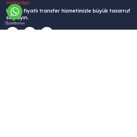
Uygun fiyatlı transfer hizmetimizle büyük tasarruf
sağlayın.
İletişim
Menü
Kurumsal
Hizmetleri
Tekelli
– Ana
– Hesabım
– VİP
Mah.
Sayfa
Transfer
– Sepet
Hacıalibey
–
–
–
Cad. No:
Hizmetlerimiz
Havalimanı
Hakkımızda
38/1
Transfer
– Galari
– Gizlilik
Uçhisar /