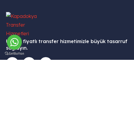
Uygun fiyatlı transfer hizmetimizle büyük tasarruf
sağlayın.
İletişim
Menü
Kurumsal
Hizmetleri
Tekelli
– Ana
– Hesabım
– VİP
Mah.
Sayfa
Transfer
– Sepet