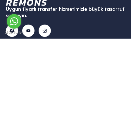
Uygun fiyatlı transfer hizmetimizle büyük tasarruf
sağlayın.
İletişim
Menü
Kurumsal
Hizmetleri
Tekelli
– Ana
– Hesabım
– VİP
Mah.
Sayfa
Transfer
– Sepet
Hacıalibey
–
–
–
Cad. No:
Hizmetlerimiz
Havalimanı
Hakkımızda
38/1
Transfer
– Galari
– Gizlilik
Uçhisar /
– Şehirler