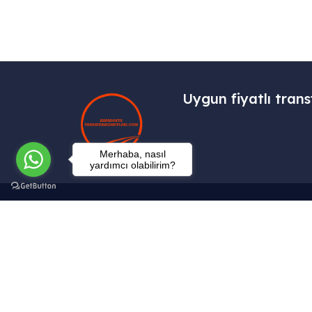
Uygun fiyatlı trans
Merhaba, nasıl
yardımcı olabilirim?
İletişim
Tekelli Mah. Hacıalibey Cad. No: 38/1
Uçhisar / Nevşehir – TÜRKİYE
info@kapadokyatransferhizmetleri.com