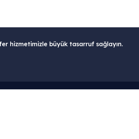
fer hizmetimizle büyük tasarruf sağlayın.
Menü
Kurumsal
– Ana Sayfa
– Hesabım
– Hizmetlerimiz
– Sepet