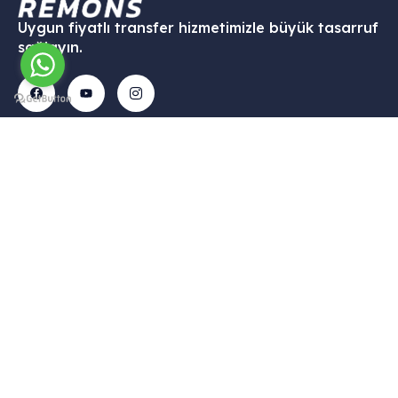
Uygun fiyatlı transfer hizmetimizle büyük tasarruf
sağlayın.
İletişim
Menü
Kurumsal
Hizmetleri
Tekelli
– Ana
– Hesabım
– VİP
Mah.
Sayfa
Transfer
– Sepet
Hacıalibey
–
–
–
Cad. No:
Hizmetlerimiz
Havalimanı
Hakkımızda
38/1
Transfer
– Galari
– Gizlilik
Uçhisar /
– Şehirler