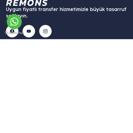
Uygun fiyatlı transfer hizmetimizle büyük tasarruf
sağlayın.
İletişim
Menü
Kurumsal
Hizmetleri
Tekelli
– Ana
– Hesabım
– VİP
Mah.
Sayfa
Transfer
– Sepet
Hacıalibey
–
–
–
Cad. No:
Hizmetlerimiz
Havalimanı
Hakkımızda
38/1
Transfer
– Galari
– Gizlilik
Uçhisar /
– Şehirler