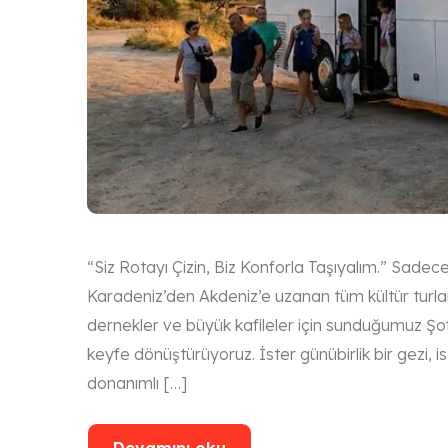
“Siz Rotayı Çizin, Biz Konforla Taşıyalım.” Sadece
Karadeniz’den Akdeniz’e uzanan tüm kültür turlar
dernekler ve büyük kafileler için sunduğumuz Şof
keyfe dönüştürüyoruz. İster günübirlik bir gezi, i
donanımlı […]
Devamını oku