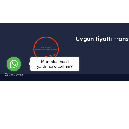
Uygun fiyatlı trans
Merhaba, nasıl
yardımcı olabilirim?
İletişim
Tekelli Mah. Hacıalibey Cad. No: 38/1
Uçhisar / Nevşehir – TÜRKİYE
info@kapadokyatransferhizmetleri.com