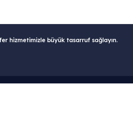
fer hizmetimizle büyük tasarruf sağlayın.
Menü
Kurumsal
– Ana Sayfa
– Hesabım
– Hizmetlerimiz
– Sepet