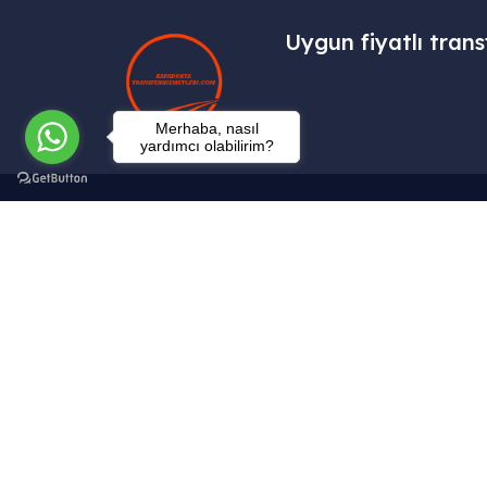
Uygun fiyatlı trans
Merhaba, nasıl
yardımcı olabilirim?
İletişim
Tekelli Mah. Hacıalibey Cad. No: 38/1
Uçhisar / Nevşehir – TÜRKİYE
info@kapadokyatransferhizmetleri.com
+90 (545) 219 20 60