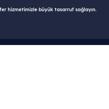
fer hizmetimizle büyük tasarruf sağlayın.
Menü
Kurumsal
– Ana Sayfa
– Hesabım
– Hizmetlerimiz
– Sepet
– Galari
– Hakkımızd
– Blog
– Gizlilik Polit
– İletişim
– Şartlar ve K